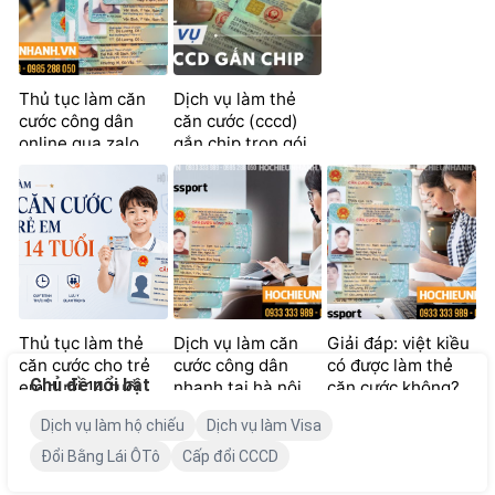
Thủ tục làm căn
Dịch vụ làm thẻ
cước công dân
căn cước (cccd)
online qua zalo
gắn chip trọn gói
nhanh chóng
2026
Thủ tục làm thẻ
Dịch vụ làm căn
Giải đáp: việt kiều
căn cước cho trẻ
cước công dân
có được làm thẻ
Chủ đề nổi bật
em dưới 14 tuổi
nhanh tại hà nội
căn cước không?
(mới 2026)
Dịch vụ làm hộ chiếu
Dịch vụ làm Visa
Đổi Bằng Lái ÔTô
Cấp đổi CCCD