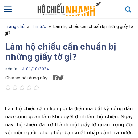
Bỏ
qua
nội
dung
Trang chủ
»
Tin tức
»
Làm hộ chiếu cần chuẩn bị những giấy tờ
gì?
Làm hộ chiếu cần chuẩn bị
những giấy tờ gì?
admin
01/10/2024
Chia sẻ nội dung này:
Họ và tên
*
Làm hộ chiếu cần những gì
là điều mà bất kỳ công dân
Họ và tên của bạn
nào cũng quan tâm khi quyết định làm hộ chiếu. Ngày
nay, hộ chiếu đã trở thành một giấy tờ quan trọng đối
Điện thoại
*
với mỗi người, cho phép bạn xuất nhập cảnh ra nước