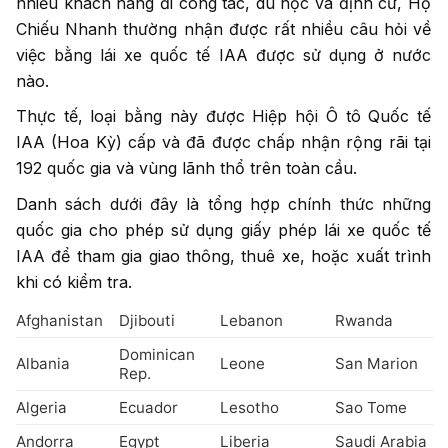
nhiều khách hàng đi công tác, du học và định cư, Hộ
Chiếu Nhanh thường nhận được rất nhiều câu hỏi về
việc bằng lái xe quốc tế IAA được sử dụng ở nước
nào.
Thực tế, loại bằng này được Hiệp hội Ô tô Quốc tế
IAA (Hoa Kỳ) cấp và đã được chấp nhận rộng rãi tại
192 quốc gia và vùng lãnh thổ trên toàn cầu.
Danh sách dưới đây là tổng hợp chính thức những
quốc gia cho phép sử dụng giấy phép lái xe quốc tế
IAA để tham gia giao thông, thuê xe, hoặc xuất trình
khi có kiểm tra.
Afghanistan
Djibouti
Lebanon
Rwanda
Dominican
Albania
Leone
San Marion
Rep.
Algeria
Ecuador
Lesotho
Sao Tome
Andorra
Egypt
Liberia
Saudi Arabia