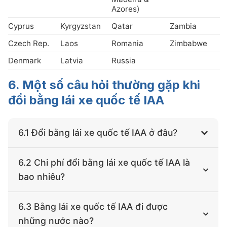
Azores)
Cyprus
Kyrgyzstan
Qatar
Zambia
Czech Rep.
Laos
Romania
Zimbabwe
Denmark
Latvia
Russia
6. Một số câu hỏi thường gặp khi
đổi bằng lái xe quốc tế IAA
6.1 Đổi bằng lái xe quốc tế IAA ở đâu?
Bạn có thể đổi bằng lái xe quốc tế IAA trực tuyến tại
6.2 Chi phí đổi bằng lái xe quốc tế IAA là
Hộ Chiếu Nhanh mà không cần đến trực tiếp. Chúng
bao nhiêu?
tôi hỗ trợ nhận hồ sơ online toàn quốc và cả khách
hàng đang ở nước ngoài, giao bằng tận tay theo địa
Chi phí dịch vụ đổi bằng IAA tại Hộ Chiếu Nhanh dao
chỉ bạn đăng ký.
6.3 Bằng lái xe quốc tế IAA đi được
động từ
800.000đ
đến
1.500.000đ
tùy theo thời hạn
những nước nào?
bằng (3, 5, 10 hoặc 20 năm) và thời gian xử lý