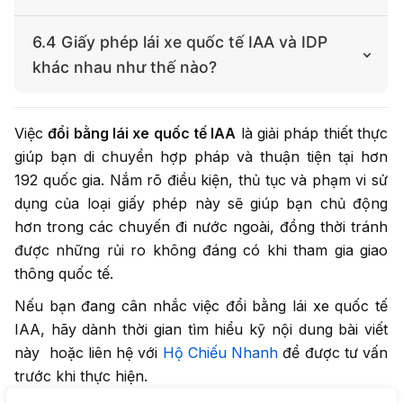
(thường hoặc nhanh). Mức giá đã trọn gói, không
Bằng lái xe quốc tế IAA được chấp nhận tại hơn 192
phát sinh thêm.
6.4 Giấy phép lái xe quốc tế IAA và IDP
quốc gia và vùng lãnh thổ, bao gồm Mỹ, Úc, Nhật,
khác nhau như thế nào?
Hàn Quốc, Singapore, các nước châu Âu, Trung
Đông… Bạn nên mang kèm bằng gốc Việt Nam khi sử
IAA là bằng lái xe quốc tế do Hiệp hội Ô tô Quốc tế
dụng để đảm bảo hợp lệ.
Việc
đổi bằng lái xe quốc tế IAA
là giải pháp thiết thực
(Mỹ) cấp, đăng ký online, phù hợp cho thuê xe hoặc
giúp bạn di chuyển hợp pháp và thuận tiện tại hơn
di chuyển ngắn hạn ở nhiều quốc gia. Trong khi đó,
IDP là giấy phép lái xe quốc tế do Sở GTVT Việt Nam
192 quốc gia. Nắm rõ điều kiện, thủ tục và phạm vi sử
cấp, chỉ sử dụng tại các nước tham gia Công ước
dụng của loại giấy phép này sẽ giúp bạn chủ động
Vienna 1968. Cả hai đều cần dùng kèm bằng lái gốc
hơn trong các chuyến đi nước ngoài, đồng thời tránh
Việt Nam.
được những rủi ro không đáng có khi tham gia giao
thông quốc tế.
Nếu bạn đang cân nhắc việc đổi bằng lái xe quốc tế
IAA, hãy dành thời gian tìm hiểu kỹ nội dung bài viết
này hoặc liên hệ với
Hộ Chiếu Nhanh
để được tư vấn
trước khi thực hiện.