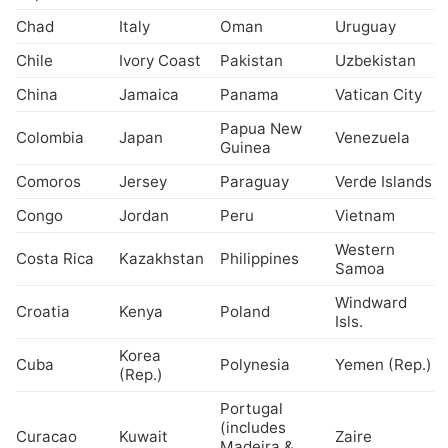
Chad
Italy
Oman
Uruguay
Chile
Ivory Coast
Pakistan
Uzbekistan
China
Jamaica
Panama
Vatican City
Papua New
Colombia
Japan
Venezuela
Guinea
Comoros
Jersey
Paraguay
Verde Islands
Congo
Jordan
Peru
Vietnam
Western
Costa Rica
Kazakhstan
Philippines
Samoa
Windward
Croatia
Kenya
Poland
Isls.
Korea
Cuba
Polynesia
Yemen (Rep.)
(Rep.)
Portugal
(includes
Curacao
Kuwait
Zaire
Madeira &