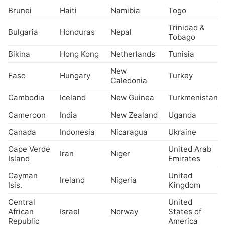
Brunei
Haiti
Namibia
Togo
Trinidad &
Bulgaria
Honduras
Nepal
Tobago
Bikina
Hong Kong
Netherlands
Tunisia
New
Faso
Hungary
Turkey
Caledonia
Cambodia
Iceland
New Guinea
Turkmenistan
Cameroon
India
New Zealand
Uganda
Canada
Indonesia
Nicaragua
Ukraine
Cape Verde
United Arab
Iran
Niger
Island
Emirates
Cayman
United
Ireland
Nigeria
Isis.
Kingdom
Central
United
African
Israel
Norway
States of
Republic
America