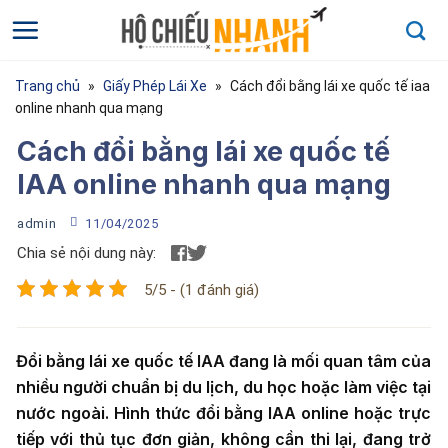
Bỏ
qua
nội
dung
Trang chủ
»
Giấy Phép Lái Xe
»
Cách đổi bằng lái xe quốc tế iaa
online nhanh qua mạng
Cách đổi bằng lái xe quốc tế
IAA online nhanh qua mạng
admin
11/04/2025
Chia sẻ nội dung này:
5/5 - (1 đánh giá)
Họ và tên
*
Đổi bằng lái xe quốc tế IAA đang là mối quan tâm của
nhiều người chuẩn bị du lịch, du học hoặc làm việc tại
nước ngoài. Hình thức đổi bằng IAA online hoặc trực
Họ và tên của bạn
tiếp với thủ tục đơn giản, không cần thi lại, đang trở