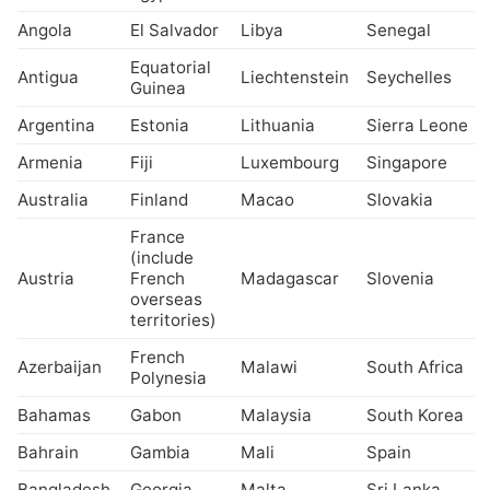
Angola
El Salvador
Libya
Senegal
Equatorial
Antigua
Liechtenstein
Seychelles
Guinea
Argentina
Estonia
Lithuania
Sierra Leone
Armenia
Fiji
Luxembourg
Singapore
Australia
Finland
Macao
Slovakia
France
(include
Austria
French
Madagascar
Slovenia
overseas
territories)
French
Azerbaijan
Malawi
South Africa
Polynesia
Bahamas
Gabon
Malaysia
South Korea
Bahrain
Gambia
Mali
Spain
Bangladesh
Georgia
Malta
Sri Lanka