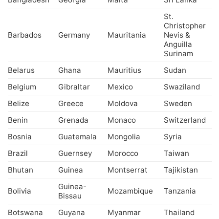
St.
Christopher
Barbados
Germany
Mauritania
Nevis &
Anguilla
Surinam
Belarus
Ghana
Mauritius
Sudan
Belgium
Gibraltar
Mexico
Swaziland
Belize
Greece
Moldova
Sweden
Benin
Grenada
Monaco
Switzerland
Bosnia
Guatemala
Mongolia
Syria
Brazil
Guernsey
Morocco
Taiwan
Bhutan
Guinea
Montserrat
Tajikistan
Guinea-
Bolivia
Mozambique
Tanzania
Bissau
Botswana
Guyana
Myanmar
Thailand