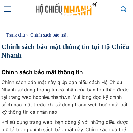
Bỏ
qua
nội
dung
Trang chủ
Chính sách bảo mật
Chính sách bảo mật thông tin tại Hộ Chiếu
Nhanh
Họ và tên
*
Chính sách bảo mật thông tin
Họ và tên của bạn
Chính sách bảo mật này giúp bạn hiểu cách Hộ Chiếu
Điện thoại
*
Nhanh sử dụng thông tin cá nhân của bạn thu thập được
tại trang web hochieunhanh.vn. Vui lòng đọc kỹ chính
sách bảo mật trước khi sử dụng trang web hoặc gửi bất
Nhập số điện thoại
kỳ thông tin cá nhân nào.
cần được tư vấn
Khi sử dụng trang web, bạn đồng ý với những điều được
Dịch vụ cần tư
mô tả trong chính sách bảo mật này. Chính sách có thể
vấn
*