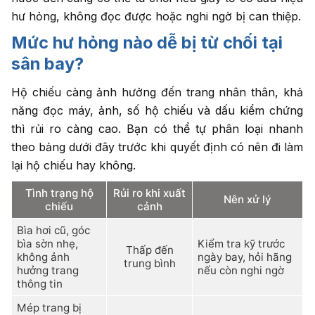
hư hỏng, không đọc được hoặc nghi ngờ bị can thiệp.
Mức hư hỏng nào dễ bị từ chối tại
sân bay?
Hộ chiếu càng ảnh hưởng đến trang nhân thân, khả
năng đọc máy, ảnh, số hộ chiếu và dấu kiểm chứng
thì rủi ro càng cao. Bạn có thể tự phân loại nhanh
theo bảng dưới đây trước khi quyết định có nên đi làm
lại hộ chiếu hay không.
Tình trạng hộ
Rủi ro khi xuất
Nên xử lý
chiếu
cảnh
Bìa hơi cũ, góc
bìa sờn nhẹ,
Kiểm tra kỹ trước
Thấp đến
không ảnh
ngày bay, hỏi hãng
trung bình
hưởng trang
nếu còn nghi ngờ
thông tin
Mép trang bị