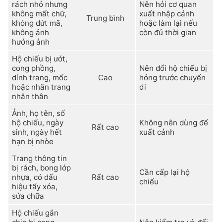
rách nhỏ nhưng
Nên hỏi cơ quan
không mất chữ,
xuất nhập cảnh
Trung bình
không đứt mã,
hoặc làm lại nếu
không ảnh
còn đủ thời gian
hưởng ảnh
Hộ chiếu bị ướt,
cong phồng,
Nên đổi hộ chiếu bị
dính trang, mốc
Cao
hỏng trước chuyến
hoặc nhăn trang
đi
nhân thân
Ảnh, họ tên, số
hộ chiếu, ngày
Không nên dùng để
Rất cao
sinh, ngày hết
xuất cảnh
hạn bị nhòe
Trang thông tin
bị rách, bong lớp
Cần cấp lại hộ
nhựa, có dấu
Rất cao
chiếu
hiệu tẩy xóa,
sửa chữa
Hộ chiếu gắn