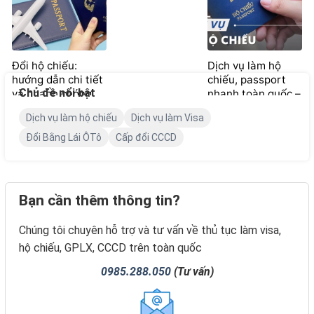
chờ đợi
Đổi hộ chiếu:
Dịch vụ làm hộ
hướng dẫn chi tiết
chiếu, passport
Chủ đề nổi bật
và nhanh chóng
nhanh toàn quốc –
từ 700.000đ
Dịch vụ làm hộ chiếu
Dịch vụ làm Visa
Đổi Bằng Lái ÔTô
Cấp đổi CCCD
Bạn cần thêm thông tin?
Chúng tôi chuyên hỗ trợ và tư vấn về thủ tục làm visa,
hộ chiếu, GPLX, CCCD trên toàn quốc
0985.288.050
(Tư vấn)