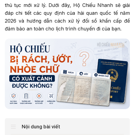
thủ tục mới xử lý. Dưới đây, Hộ Chiếu Nhanh sẽ giải
Nhập số điện thoại
đáp chi tiết các quy định của hải quan quốc tế năm
cần được tư vấn
2026 và hướng dẫn cách xử lý đổi sổ khẩn cấp để
Dịch vụ cần tư
đảm bảo an toàn cho lịch trình chuyến đi của bạn.
vấn
*
Tư vấn
cho tôi
Nội dung bài viết