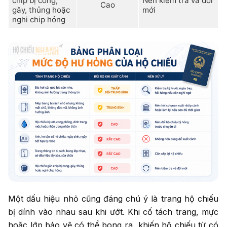
chip bị cong,
Nên kiểm tra và đổi
Cao
gãy, thủng hoặc
mới
nghi chip hỏng
Một dấu hiệu nhỏ cũng đáng chú ý là trang hộ chiếu
bị dính vào nhau sau khi ướt. Khi cố tách trang, mực
hoặc lớp bảo vệ có thể bong ra, khiến hộ chiếu từ có