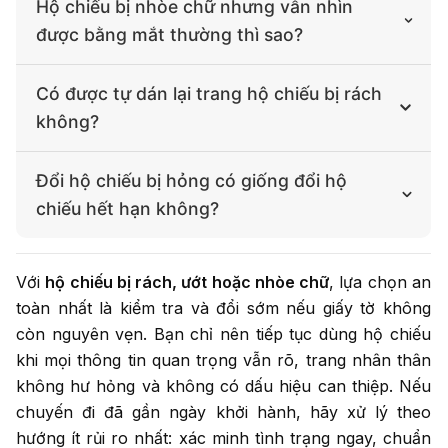
Không nên chỉ dựa vào việc hộ chiếu đã khô. Nước có
ảnh hưởng mã máy đọc, bạn nên đổi trước khi đi.
Hộ chiếu bị nhòe chữ nhưng vẫn nhìn
thể làm giấy phồng, mực nhòe, trang dính hoặc chip
được bằng mắt thường thì sao?
bị ảnh hưởng. Nếu trang thông tin biến dạng hoặc
khó đọc, nên làm lại hộ chiếu.
Rủi ro vẫn cao nếu chữ, ảnh hoặc mã máy đọc không
Có được tự dán lại trang hộ chiếu bị rách
rõ. Nhân viên kiểm soát và hãng bay cần đối chiếu
không?
thông tin chính xác, không chỉ nhìn bằng mắt thường.
Trường hợp này nên hỏi cơ quan có thẩm quyền hoặc
Không nên tự dán, ép hoặc sửa chữa hộ chiếu. Việc
đổi hộ chiếu.
Đổi hộ chiếu bị hỏng có giống đổi hộ
can thiệp vào giấy tờ có thể làm hộ chiếu bị nghi ngờ
chiếu hết hạn không?
không còn nguyên vẹn, thậm chí khiến tình trạng
nặng hơn.
Có điểm giống về việc xin cấp hộ chiếu mới, nhưng lý
Với
hộ chiếu bị rách, ướt hoặc nhòe chữ
, lựa chọn an
do cấp lại và cách đánh giá hồ sơ có thể khác. Nếu
toàn nhất là kiểm tra và đổi sớm nếu giấy tờ không
bạn muốn xem thêm nhóm trường hợp hộ chiếu cũ
không còn phù hợp, có thể đọc bài
đổi hộ chiếu hết
còn nguyên vẹn. Bạn chỉ nên tiếp tục dùng hộ chiếu
hạn
để so sánh cách chuẩn bị.
khi mọi thông tin quan trọng vẫn rõ, trang nhân thân
không hư hỏng và không có dấu hiệu can thiệp. Nếu
chuyến đi đã gần ngày khởi hành, hãy xử lý theo
hướng ít rủi ro nhất: xác minh tình trạng ngay, chuẩn