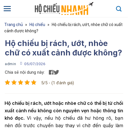
Bỏ
qua
nội
dung
Trang chủ
»
Hộ chiếu
»
Hộ chiếu bị rách, ướt, nhòe chữ có xuất
cảnh được không?
Hộ chiếu bị rách, ướt, nhòe
chữ có xuất cảnh được không?
admin
05/07/2026
Chia sẻ nội dung này:
5/5 - (1 đánh giá)
Họ và tên
*
Hộ chiếu bị rách, ướt hoặc nhòe chữ có thể bị từ chối
Họ và tên của bạn
xuất cảnh nếu không còn nguyên vẹn hoặc thông tin
khó đọc.
Vì vậy, nếu hộ chiếu đã hư hỏng rõ, bạn
Điện thoại
*
nên đổi trước chuyến bay thay vì chờ đến quầy làm