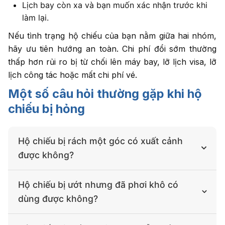
Lịch bay còn xa và bạn muốn xác nhận trước khi
làm lại.
Nếu tình trạng hộ chiếu của bạn nằm giữa hai nhóm,
hãy ưu tiên hướng an toàn. Chi phí đổi sớm thường
thấp hơn rủi ro bị từ chối lên máy bay, lỡ lịch visa, lỡ
lịch công tác hoặc mất chi phí vé.
Một số câu hỏi thường gặp khi hộ
chiếu bị hỏng
Hộ chiếu bị rách một góc có xuất cảnh
được không?
Có thể vẫn được chấp nhận nếu chỉ rách nhẹ ở bìa
Hộ chiếu bị ướt nhưng đã phơi khô có
hoặc mép không ảnh hưởng trang thông tin, nhưng
dùng được không?
không có bảo đảm tuyệt đối. Nếu vết rách nằm ở
trang nhân thân, làm mất chữ, bong lớp bảo vệ hoặc