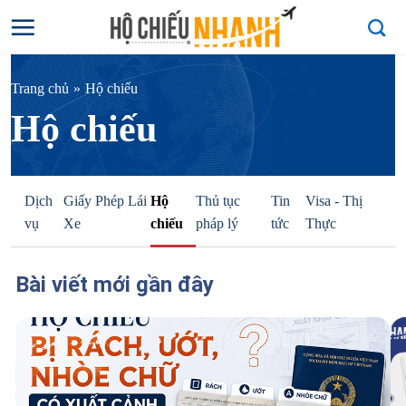
Bỏ
qua
nội
dung
Trang chủ
Hộ chiếu
Hộ chiếu
Dịch
Giấy Phép Lái
Hộ
Thủ tục
Tin
Visa - Thị
vụ
Xe
chiếu
pháp lý
tức
Thực
Họ và tên
*
Bài viết mới gần đây
Họ và tên của bạn
Điện thoại
*