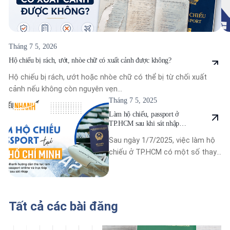
Nhập số điện thoại cần được
Dịch vụ cần tư vấn
*
Tháng 7 5, 2026
Hộ chiếu bị rách, ướt, nhòe chữ có xuất cảnh được không?
Hộ chiếu bị rách, ướt hoặc nhòe chữ có thể bị từ chối xuất
Tư vấn ch
cảnh nếu không còn nguyên vẹn...
Tháng 7 5, 2025
Làm hộ chiếu, passport ở
TP.HCM sau khi sát nhập
1/7/2025
Sau ngày 1/7/2025, việc làm hộ
chiếu ở TP.HCM có một số thay
đổi do điều chỉnh địa giới hành...
Tất cả các bài đăng