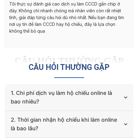
Tôi thực sự đánh giá cao dịch vụ làm CCCD gắn chip ở
đây. Không chỉ nhanh chóng mà nhân viên còn rất nhiệt
tình, giải đáp từng câu hỏi dù nhỏ nhất. Nếu bạn đang tìm
nơi uy tín để làm CCCD hay hộ chiếu, đây là lựa chọn
không thể bỏ qua
CÂU HỎI THƯỜNG GẶP
CÂU HỎI THƯỜNG GẶP
1. Chi phí dịch vụ làm hộ chiếu online là
bao nhiêu?
Chi phí của dịch vụ làm hộ chiếu online của chúng tôi
2. Thời gian nhận hộ chiếu khi làm online
sẽ tùy theo khu vực bạn đang thường trú và tùy theo
là bao lâu?
gói dịch vụ. Với gói làm hộ chiếu thông thường, phí