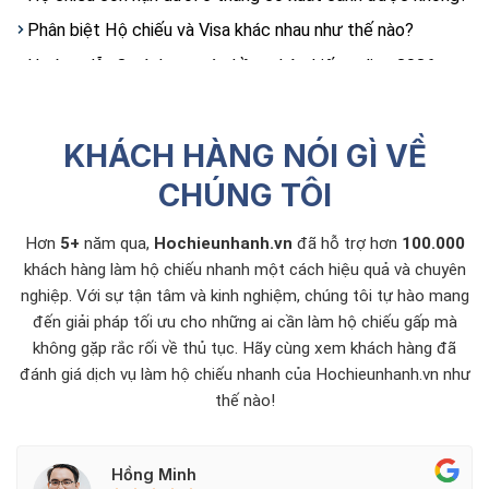
Phân biệt Hộ chiếu và Visa khác nhau như thế nào?
Hướng dẫn 3 cách tra cứu hồ sơ hộ chiếu online 2026
Dịch Vụ Tư Vấn Làm Căn Cước Lấy Nhanh Toàn Quốc
KHÁCH HÀNG NÓI GÌ VỀ
CHÚNG TÔI
Hơn
5+
năm qua,
Hochieunhanh.vn
đã hỗ trợ hơn
100.000
khách hàng làm hộ chiếu nhanh một cách hiệu quả và chuyên
nghiệp. Với sự tận tâm và kinh nghiệm, chúng tôi tự hào mang
đến giải pháp tối ưu cho những ai cần làm hộ chiếu gấp mà
không gặp rắc rối về thủ tục. Hãy cùng xem khách hàng đã
đánh giá dịch vụ làm hộ chiếu nhanh của Hochieunhanh.vn như
thế nào!
Hồng Minh