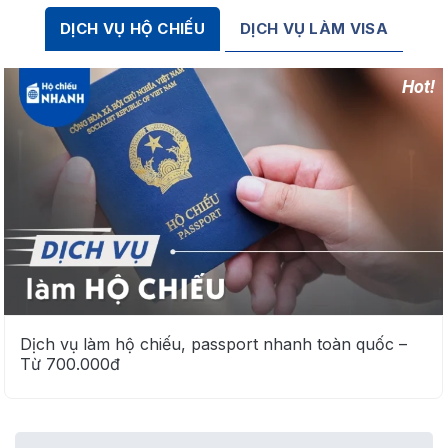
Dịch vụ cần tư
DỊCH VỤ LÀM VISA
DỊCH VỤ HỘ CHIẾU
vấn
*
Tư vấn
cho tôi
Dịch vụ làm hộ chiếu, passport nhanh toàn quốc –
Từ 700.000đ