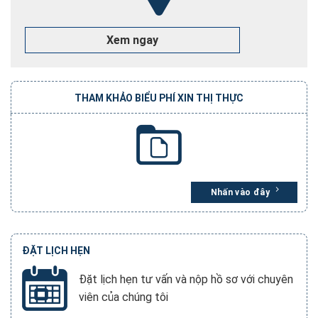
Phân biệt Hộ chiếu và Visa khác nhau như thế nào?
Hướng dẫn 3 cách tra cứu hồ sơ hộ chiếu online 2026
Xem ngay
Dịch Vụ Tư Vấn Làm Căn Cước Lấy Nhanh Toàn Quốc
THAM KHẢO BIỂU PHÍ XIN THỊ THỰC
Nhấn vào đây
ĐẶT LỊCH HẸN
Đặt lịch hẹn tư vấn và nộp hồ sơ với chuyên
viên của chúng tôi