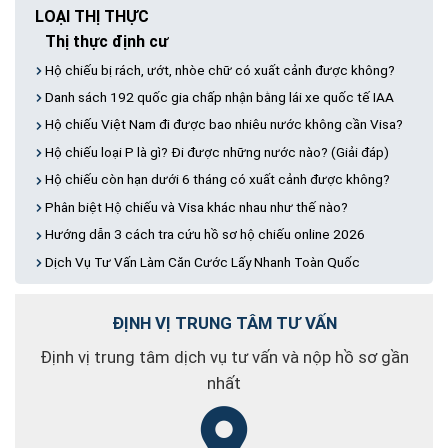
LOẠI THỊ THỰC
Thị thực định cư
Hộ chiếu bị rách, ướt, nhòe chữ có xuất cảnh được không?
Danh sách 192 quốc gia chấp nhận bằng lái xe quốc tế IAA
Hộ chiếu Việt Nam đi được bao nhiêu nước không cần Visa?
Hộ chiếu loại P là gì? Đi được những nước nào? (Giải đáp)
Hộ chiếu còn hạn dưới 6 tháng có xuất cảnh được không?
Phân biệt Hộ chiếu và Visa khác nhau như thế nào?
Hướng dẫn 3 cách tra cứu hồ sơ hộ chiếu online 2026
Dịch Vụ Tư Vấn Làm Căn Cước Lấy Nhanh Toàn Quốc
Thị thực không định cư
Hộ chiếu bị rách, ướt, nhòe chữ có xuất cảnh được không?
ĐỊNH VỊ TRUNG TÂM TƯ VẤN
Danh sách 192 quốc gia chấp nhận bằng lái xe quốc tế IAA
Định vị trung tâm dịch vụ tư vấn và nộp hồ sơ gần
Hộ chiếu Việt Nam đi được bao nhiêu nước không cần Visa?
nhất
Hộ chiếu loại P là gì? Đi được những nước nào? (Giải đáp)
Hộ chiếu còn hạn dưới 6 tháng có xuất cảnh được không?