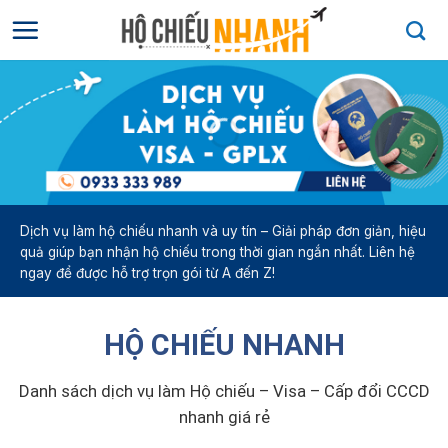
Bỏ
qua
nội
dung
Dịch vụ làm hộ chiếu nhanh và uy tín – Giải pháp đơn giản, hiệu
Họ và tên
*
quả giúp bạn nhận hộ chiếu trong thời gian ngắn nhất. Liên hệ
ngay để được hỗ trợ trọn gói từ A đến Z!
Họ và tên của bạn
HỘ CHIẾU NHANH
Điện thoại
*
Danh sách dịch vụ làm Hộ chiếu – Visa – Cấp đổi CCCD
nhanh giá rẻ
Nhập số điện thoại
cần được tư vấn