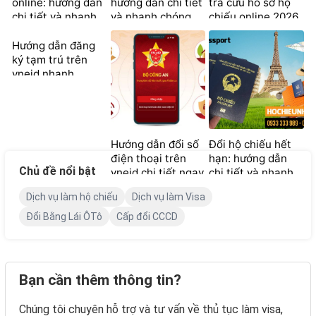
online: hướng dẫn
hướng dẫn chi tiết
tra cứu hồ sơ hộ
chi tiết và nhanh
và nhanh chóng
chiếu online 2026
chóng
Hướng dẫn đăng
ký tạm trú trên
vneid nhanh
chóng và chi tiết
Hướng dẫn đổi số
Đổi hộ chiếu hết
điện thoại trên
hạn: hướng dẫn
Chủ đề nổi bật
vneid chi tiết ngay
chi tiết và nhanh
tại nhà
chóng
Dịch vụ làm hộ chiếu
Dịch vụ làm Visa
Đổi Bằng Lái ÔTô
Cấp đổi CCCD
Bạn cần thêm thông tin?
Chúng tôi chuyên hỗ trợ và tư vấn về thủ tục làm visa,