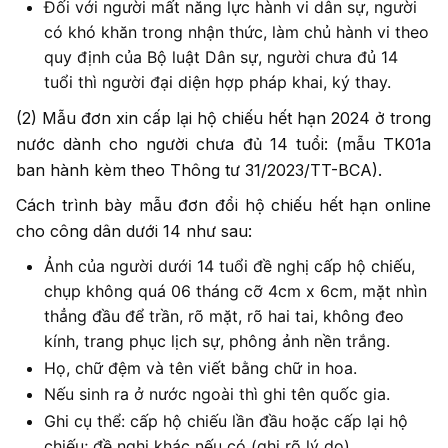
Đối với người mất năng lực hành vi dân sự, người
có khó khăn trong nhận thức, làm chủ hành vi theo
quy định của Bộ luật Dân sự, người chưa đủ 14
tuổi thì người đại diện hợp pháp khai, ký thay.
(2) Mẫu đơn xin cấp lại hộ chiếu hết hạn 2024 ở trong
nước dành cho người chưa đủ 14 tuổi: (mẫu TK01a
ban hành kèm theo Thông tư 31/2023/TT-BCA).
Cách trình bày mẫu đơn đổi hộ chiếu hết hạn online
cho công dân dưới 14 như sau:
Ảnh của người dưới 14 tuổi đề nghị cấp hộ chiếu,
chụp không quá 06 tháng cỡ 4cm x 6cm, mặt nhìn
thẳng đầu để trần, rõ mặt, rõ hai tai, không đeo
kính, trang phục lịch sự, phông ảnh nền trắng.
Họ, chữ đệm và tên viết bằng chữ in hoa.
Nếu sinh ra ở nước ngoài thì ghi tên quốc gia.
Ghi cụ thể: cấp hộ chiếu lần đầu hoặc cấp lại hộ
chiếu; đề nghị khác nếu có (ghi rõ lý do).