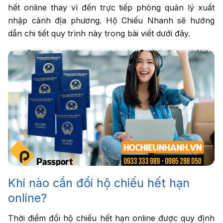
hết online thay vì đến trực tiếp phòng quản lý xuất
Nhập số điện thoại
nhập cảnh địa phương. Hộ Chiếu Nhanh sẽ hướng
cần được tư vấn
dẫn chi tiết quy trình này trong bài viết dưới đây.
Dịch vụ cần tư
vấn
*
Tư vấn
cho tôi
Khi nào cần đổi hộ chiếu hết hạn
online?
Thời điểm đổi hộ chiếu hết hạn online được quy định