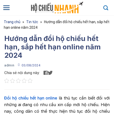
Bỏ
qua
nội
dung
Trang chủ
»
Tin tức
»
Hướng dẫn đổi hộ chiếu hết hạn, sắp hết
hạn online năm 2024
Hướng dẫn đổi hộ chiếu hết
hạn, sắp hết hạn online năm
2024
admin
03/08/2024
Chia sẻ nội dung này:
Họ và tên
*
Họ và tên của bạn
Đổi hộ chiếu hết hạn online
là thủ tục cần biết đối với
Điện thoại
*
những ai đang có nhu cầu xin cấp mới hộ chiếu. Hiện
nay, công dân có thể thực hiện thủ tục đổi hộ chiếu