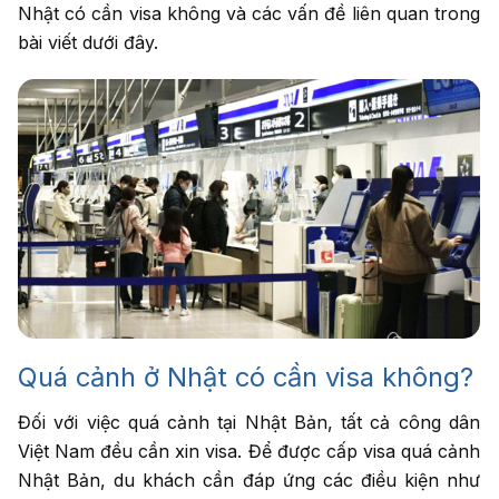
Nhật có cần visa không và các vấn đề liên quan trong
Nhập số điện thoại
cần được tư vấn
bài viết dưới đây.
Dịch vụ cần tư
vấn
*
Tư vấn
cho tôi
Quá cảnh ở Nhật có cần visa không?
Đối với việc quá cảnh tại Nhật Bản, tất cả công dân
Việt Nam đều cần xin visa. Để được cấp visa quá cảnh
Nhật Bản, du khách cần đáp ứng các điều kiện như