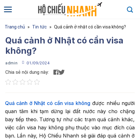
Bỏ
qua
nội
dung
Trang chủ
»
Tin tức
»
Quá cảnh ở nhật có cần visa không?
Quá cảnh ở Nhật có cần visa
không?
admin
01/09/2024
Chia sẻ nội dung này:
Họ và tên
*
Quá cảnh ở Nhật có cần visa không
được nhiều người
quan tâm khi tạm dừng lại đất nước này cho chặng
Họ và tên của bạn
bay tiếp theo. Tương tự như các trạm quá cảnh khác,
Điện thoại
*
việc cần visa hay không phụ thuộc vào mục đích của
bạn. Lần này, Hộ Chiếu Nhanh sẽ giải đáp quá cảnh ở