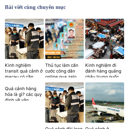
Bài viết cùng chuyên mục
Kinh nghiệm
Thủ tục làm căn
Kinh nghiệm đi
transit quá cảnh ở
cước công dân
đánh hàng quảng
macau có cần
online qua zalo
châu trung quốc
visa?
nhanh chóng
từ a – z
Quá cảnh hàng
hóa là gì? các quy
định về vận
chuyển hàng
Quá cảnh đài loan
Quá cảnh ở