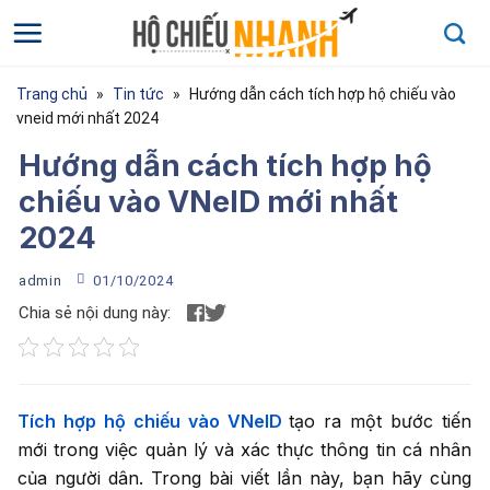
Bỏ
qua
nội
dung
Trang chủ
»
Tin tức
»
Hướng dẫn cách tích hợp hộ chiếu vào
vneid mới nhất 2024
Hướng dẫn cách tích hợp hộ
chiếu vào VNeID mới nhất
2024
admin
01/10/2024
Chia sẻ nội dung này:
Họ và tên
*
Tích hợp hộ chiếu vào VNeID
tạo ra một bước tiến
Họ và tên của bạn
mới trong việc quản lý và xác thực thông tin cá nhân
Điện thoại
*
của người dân. Trong bài viết lần này, bạn hãy cùng