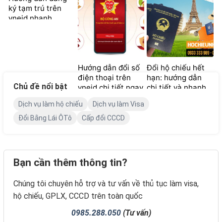
ký tạm trú trên
vneid nhanh
chóng và chi tiết
Hướng dẫn đổi số
Đổi hộ chiếu hết
điện thoại trên
hạn: hướng dẫn
Chủ đề nổi bật
vneid chi tiết ngay
chi tiết và nhanh
tại nhà
chóng
Dịch vụ làm hộ chiếu
Dịch vụ làm Visa
Đổi Bằng Lái ÔTô
Cấp đổi CCCD
Bạn cần thêm thông tin?
Chúng tôi chuyên hỗ trợ và tư vấn về thủ tục làm visa,
hộ chiếu, GPLX, CCCD trên toàn quốc
0985.288.050
(Tư vấn)