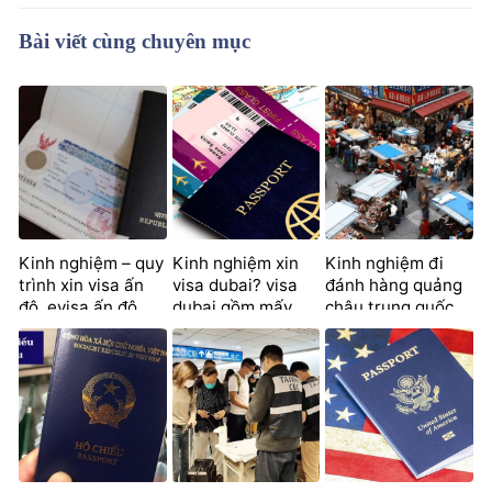
Bài viết cùng chuyên mục
Kinh nghiệm – quy
Kinh nghiệm xin
Kinh nghiệm đi
trình xin visa ấn
visa dubai? visa
đánh hàng quảng
độ, evisa ấn độ
dubai gồm mấy
châu trung quốc
mới nhất
loại?
từ a – z