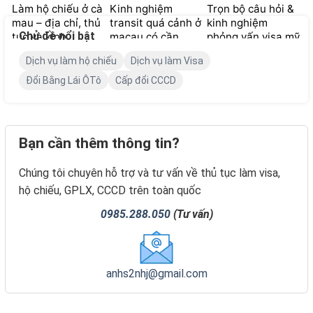
Làm hộ chiếu ở cà
Kinh nghiệm
Trọn bộ câu hỏi &
mau – địa chỉ, thủ
transit quá cảnh ở
kinh nghiệm
Chủ đề nổi bật
tục và kinh
macau có cần
phỏng vấn visa mỹ
nghiệm
visa?
bao đậu
Dịch vụ làm hộ chiếu
Dịch vụ làm Visa
Đổi Bằng Lái ÔTô
Cấp đổi CCCD
Bạn cần thêm thông tin?
Chúng tôi chuyên hỗ trợ và tư vấn về thủ tục làm visa,
hộ chiếu, GPLX, CCCD trên toàn quốc
0985.288.050
(Tư vấn)
anhs2nhj@gmail.com