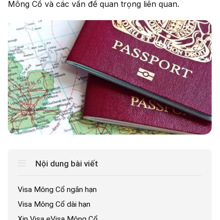
Mông Cổ và các vấn đề quan trọng liên quan.
Họ và tên của bạn
Điện thoại
*
Nhập số điện thoại
cần được tư vấn
Dịch vụ cần tư
vấn
*
Tư vấn
Nội dung bài viết
cho tôi
Visa Mông Cổ ngắn hạn
Visa Mông Cổ dài hạn
Xin Visa eVisa Mông Cổ