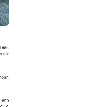
i dân
c nơi
khoản
a ảnh
ặc Cơ