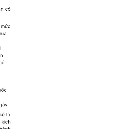
an có
ử mức
hưa
1
ân
 có
uốc
ngày.
kể từ
 kích
 hành