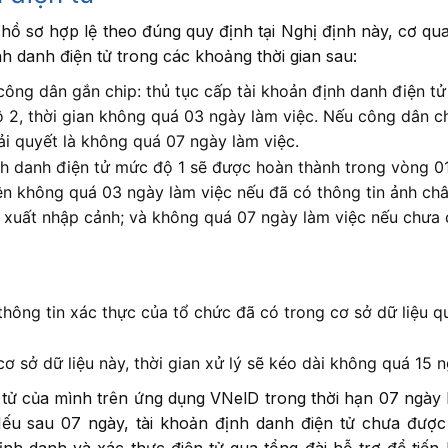
hồ sơ hợp lệ theo đúng quy định tại Nghị định này, cơ qu
nh danh điện tử trong các khoảng thời gian sau:
ông dân gắn chip: thủ tục cấp tài khoản định danh điện t
ộ 2, thời gian không quá 03 ngày làm việc. Nếu công dân c
ải quyết là không quá 07 ngày làm việc.
ịnh danh điện tử mức độ 1 sẽ được hoàn thành trong vòng 0
iện không quá 03 ngày làm việc nếu đã có thông tin ảnh ch
ề xuất nhập cảnh; và không quá 07 ngày làm việc nếu chưa
thông tin xác thực của tổ chức đã có trong cơ sở dữ liệu q
ơ sở dữ liệu này, thời gian xử lý sẽ kéo dài không quá 15 
 tử của mình trên ứng dụng VNelD trong thời hạn 07 ngày 
ếu sau 07 ngày, tài khoản định danh điện tử chưa được
ịnh danh và xác thực điện tử qua tổng đài hỗ trợ để tiến