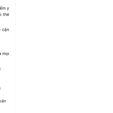
iểm y
o thẻ
p cận
à mọi
c
u
hoản