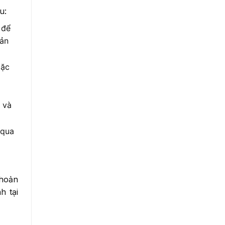
u:
 để
oản
oặc
g
 và
 qua
khoản
h tại