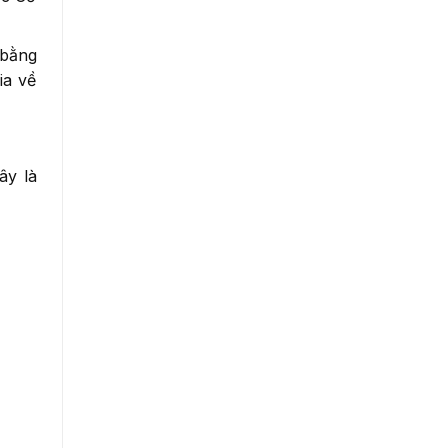
 bằng
ia về
ây là