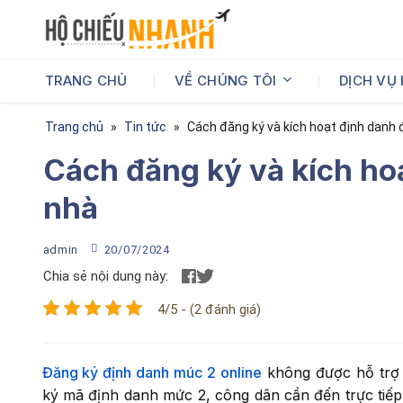
Bỏ
qua
nội
dung
VỀ CHÚNG TÔI
DỊCH VỤ
TRANG CHỦ
Trang chủ
»
Tin tức
»
Cách đăng ký và kích hoạt định danh 
Cách đăng ký và kích hoạ
nhà
admin
20/07/2024
Chia sẻ nội dung này:
4/5 - (2 đánh giá)
Đăng ký định danh múc 2 online
không được hỗ trợ 
ký mã định danh mức 2, công dân cần đến trực tiế