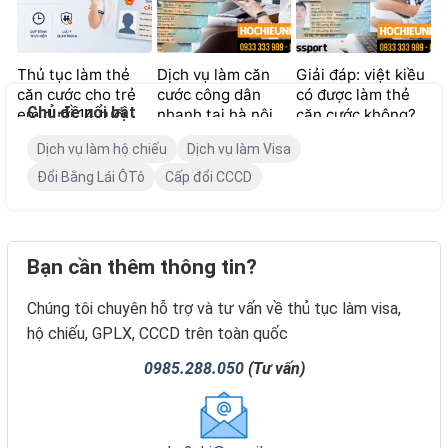
Thủ tục làm thẻ
Dịch vụ làm căn
Giải đáp: việt kiều
căn cước cho trẻ
cước công dân
có được làm thẻ
Chủ đề nổi bật
em dưới 14 tuổi
nhanh tại hà nội
căn cước không?
(mới 2026)
Dịch vụ làm hộ chiếu
Dịch vụ làm Visa
Đổi Bằng Lái ÔTô
Cấp đổi CCCD
Bạn cần thêm thông tin?
Chúng tôi chuyên hỗ trợ và tư vấn về thủ tục làm visa,
hộ chiếu, GPLX, CCCD trên toàn quốc
0985.288.050
(Tư vấn)