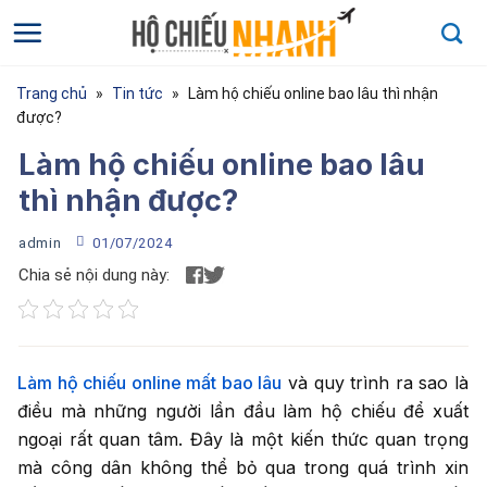
Bỏ
qua
nội
dung
Trang chủ
»
Tin tức
»
Làm hộ chiếu online bao lâu thì nhận
được?
Làm hộ chiếu online bao lâu
thì nhận được?
admin
01/07/2024
Chia sẻ nội dung này:
Họ và tên
*
Làm hộ chiếu online mất bao lâu
và quy trình ra sao là
điều mà những người lần đầu làm hộ chiếu để xuất
Họ và tên của bạn
ngoại rất quan tâm. Đây là một kiến thức quan trọng
Điện thoại
*
mà công dân không thể bỏ qua trong quá trình xin