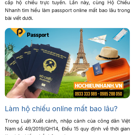
cấp hộ chiếu trực tuyến. Lần này, cùng Hộ Chiếu
Nhanh tìm hiểu làm passport online mất bao lâu trong
Nhập số điện thoại
bài viết dưới.
cần được tư vấn
Dịch vụ cần tư
vấn
*
Tư vấn
cho tôi
Làm hộ chiếu online mất bao lâu?
Trong Luật Xuất cảnh, nhập cảnh của công dân Việt
Nam số 49/2019/QH14, Điều 15 quy định về thời gian