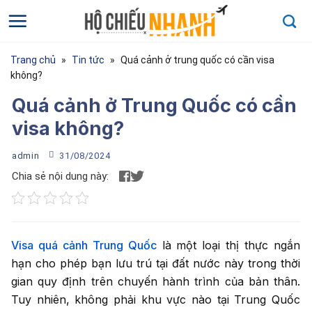
Bỏ
qua
nội
dung
Trang chủ
»
Tin tức
»
Quá cảnh ở trung quốc có cần visa
không?
Quá cảnh ở Trung Quốc có cần
visa không?
admin
31/08/2024
Chia sẻ nội dung này:
Họ và tên
*
Visa quá cảnh Trung Quốc
là một loại thị thực ngắn
hạn cho phép bạn lưu trú tại đất nước này trong thời
Họ và tên của bạn
gian quy định trên chuyến hành trình của bản thân.
Điện thoại
*
Tuy nhiên, không phải khu vực nào tại Trung Quốc