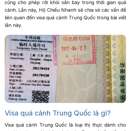
cũng cho phép rời khỏi sân bay trong thời gian quá
cảnh. Lần này, Hộ Chiếu Nhanh sẽ chia sẻ các vấn đề
Nhập số điện thoại
cần được tư vấn
liên quan đến visa quá cảnh Trung Quốc trong bài viết
lần này.
Dịch vụ cần tư
vấn
*
Tư vấn
cho tôi
Visa quá cảnh Trung Quốc là gì?
Visa quá cảnh Trung Quốc là loại thị thực dành cho