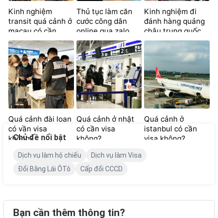
Kinh nghiệm
Thủ tục làm căn
Kinh nghiệm đi
transit quá cảnh ở
cước công dân
đánh hàng quảng
macau có cần
online qua zalo
châu trung quốc
visa?
nhanh chóng
từ a – z
Quá cảnh đài loan
Quá cảnh ở nhật
Quá cảnh ở
có vần visa
có cần visa
istanbul có cần
Chủ đề nổi bật
không?
không?
visa không?
Dịch vụ làm hộ chiếu
Dịch vụ làm Visa
Đổi Bằng Lái ÔTô
Cấp đổi CCCD
Bạn cần thêm thông tin?