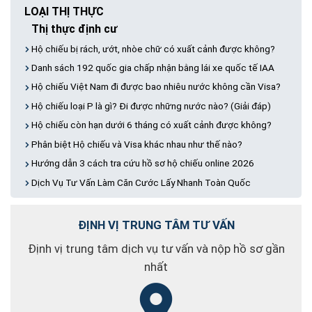
LOẠI THỊ THỰC
Thị thực định cư
Hộ chiếu bị rách, ướt, nhòe chữ có xuất cảnh được không?
Danh sách 192 quốc gia chấp nhận bằng lái xe quốc tế IAA
Hộ chiếu Việt Nam đi được bao nhiêu nước không cần Visa?
Hộ chiếu loại P là gì? Đi được những nước nào? (Giải đáp)
Hộ chiếu còn hạn dưới 6 tháng có xuất cảnh được không?
Phân biệt Hộ chiếu và Visa khác nhau như thế nào?
Hướng dẫn 3 cách tra cứu hồ sơ hộ chiếu online 2026
Dịch Vụ Tư Vấn Làm Căn Cước Lấy Nhanh Toàn Quốc
Thị thực không định cư
Hộ chiếu bị rách, ướt, nhòe chữ có xuất cảnh được không?
ĐỊNH VỊ TRUNG TÂM TƯ VẤN
Danh sách 192 quốc gia chấp nhận bằng lái xe quốc tế IAA
Định vị trung tâm dịch vụ tư vấn và nộp hồ sơ gần
Hộ chiếu Việt Nam đi được bao nhiêu nước không cần Visa?
nhất
Hộ chiếu loại P là gì? Đi được những nước nào? (Giải đáp)
Hộ chiếu còn hạn dưới 6 tháng có xuất cảnh được không?