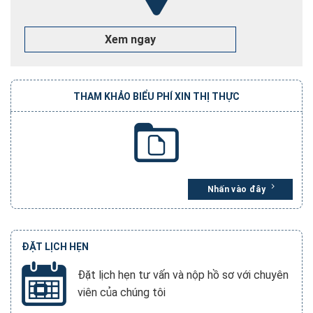
Phân biệt Hộ chiếu và Visa khác nhau như thế nào?
Hướng dẫn 3 cách tra cứu hồ sơ hộ chiếu online 2026
Xem ngay
Dịch Vụ Tư Vấn Làm Căn Cước Lấy Nhanh Toàn Quốc
THAM KHẢO BIỂU PHÍ XIN THỊ THỰC
Nhấn vào đây
ĐẶT LỊCH HẸN
Đặt lịch hẹn tư vấn và nộp hồ sơ với chuyên
viên của chúng tôi