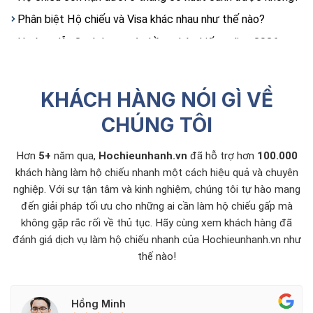
Phân biệt Hộ chiếu và Visa khác nhau như thế nào?
Hướng dẫn 3 cách tra cứu hồ sơ hộ chiếu online 2026
Dịch Vụ Tư Vấn Làm Căn Cước Lấy Nhanh Toàn Quốc
KHÁCH HÀNG NÓI GÌ VỀ
CHÚNG TÔI
Hơn
5+
năm qua,
Hochieunhanh.vn
đã hỗ trợ hơn
100.000
khách hàng làm hộ chiếu nhanh một cách hiệu quả và chuyên
nghiệp. Với sự tận tâm và kinh nghiệm, chúng tôi tự hào mang
đến giải pháp tối ưu cho những ai cần làm hộ chiếu gấp mà
không gặp rắc rối về thủ tục. Hãy cùng xem khách hàng đã
đánh giá dịch vụ làm hộ chiếu nhanh của Hochieunhanh.vn như
thế nào!
Hồng Minh