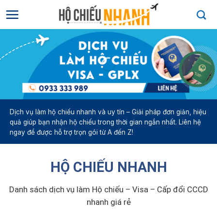
Bỏ
qua
nội
dung
Dịch vụ làm hộ chiếu nhanh và uy tín – Giải pháp đơn giản, hiệu
Họ và tên
*
quả giúp bạn nhận hộ chiếu trong thời gian ngắn nhất. Liên hệ
ngay để được hỗ trợ trọn gói từ A đến Z!
Họ và tên của bạn
HỘ CHIẾU NHANH
Điện thoại
*
Danh sách dịch vụ làm Hộ chiếu – Visa – Cấp đổi CCCD
nhanh giá rẻ
Nhập số điện thoại
cần được tư vấn