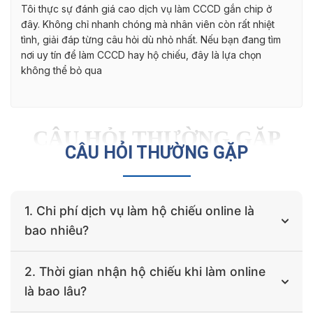
Tôi thực sự đánh giá cao dịch vụ làm CCCD gắn chip ở
đây. Không chỉ nhanh chóng mà nhân viên còn rất nhiệt
tình, giải đáp từng câu hỏi dù nhỏ nhất. Nếu bạn đang tìm
nơi uy tín để làm CCCD hay hộ chiếu, đây là lựa chọn
không thể bỏ qua
CÂU HỎI THƯỜNG GẶP
CÂU HỎI THƯỜNG GẶP
1. Chi phí dịch vụ làm hộ chiếu online là
bao nhiêu?
Chi phí của dịch vụ làm hộ chiếu online của chúng tôi
2. Thời gian nhận hộ chiếu khi làm online
sẽ tùy theo khu vực bạn đang thường trú và tùy theo
là bao lâu?
gói dịch vụ. Với gói làm hộ chiếu thông thường, phí