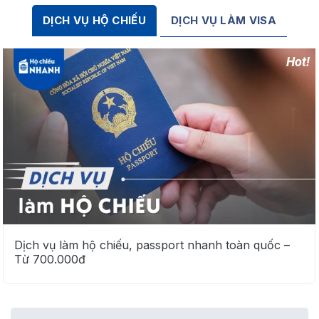
Dịch vụ cần tư
DỊCH VỤ LÀM VISA
DỊCH VỤ HỘ CHIẾU
vấn
*
Tư vấn
cho tôi
Dịch vụ làm hộ chiếu, passport nhanh toàn quốc –
Từ 700.000đ