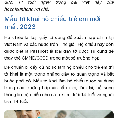
dưới 14 tuổi ngay trong bài viết này của
Nhập số điện thoại
cần được tư vấn
hochieunhanh.vn
nhé.
Mẫu tờ khai hộ chiếu trẻ em mới
Dịch vụ cần tư
vấn
*
nhất 2023
Hộ chiếu là loại giấy tờ dùng để xuất nhập cảnh tại
Việt Nam và các nước trên Thế giới. Hộ chiếu hay còn
được biết là Passport là loại giấy tờ được sử dụng để
Tư vấn
thay thế CMND/CCCD trong một số trường hợp.
cho tôi
Để chuẩn bị đầy đủ hồ sơ làm hộ chiếu cho trẻ em thì
tờ khai là một trong những giấy tờ quan trọng và bắt
buộc phải có. Mẫu tờ khai làm hộ chiếu được sử dụng
trong các trường hợp xin cấp mới, làm lại, bổ sung
thông tin hộ chiếu cho cả trẻ em dưới 14 tuổi và người
trên 14 tuổi.