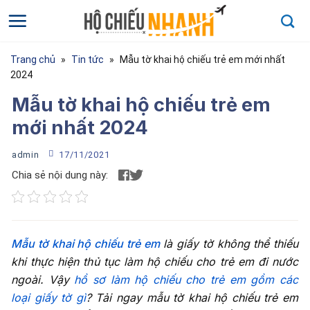
Bỏ
qua
nội
dung
Trang chủ
»
Tin tức
»
Mẫu tờ khai hộ chiếu trẻ em mới nhất
2024
Mẫu tờ khai hộ chiếu trẻ em
mới nhất 2024
admin
17/11/2021
Chia sẻ nội dung này:
Họ và tên
*
Mẫu tờ khai hộ chiếu trẻ em
là giấy tờ không thể thiếu
Họ và tên của bạn
khi thực hiện thủ tục làm hộ chiếu cho trẻ em đi nước
Điện thoại
*
ngoài. Vậy
hồ sơ làm hộ chiếu cho trẻ em gồm các
loại giấy tờ gì
? Tải ngay mẫu tờ khai hộ chiếu trẻ em