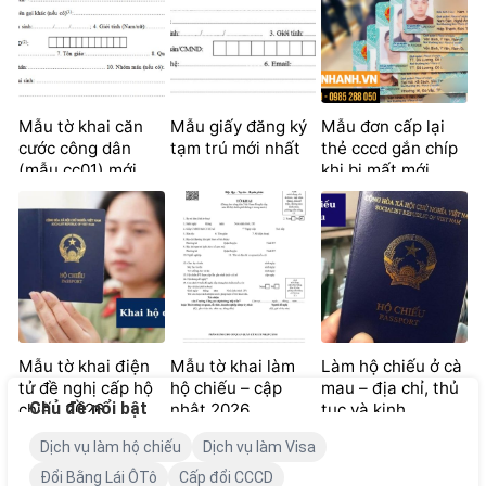
Mẫu tờ khai căn
Mẫu giấy đăng ký
Mẫu đơn cấp lại
cước công dân
tạm trú mới nhất
thẻ cccd gắn chíp
(mẫu cc01) mới
khi bị mất mới
nhất
2024
Mẫu tờ khai điện
Mẫu tờ khai làm
Làm hộ chiếu ở cà
tử đề nghị cấp hộ
hộ chiếu – cập
mau – địa chỉ, thủ
Chủ đề nổi bật
chiếu 2026
nhật 2026
tục và kinh
nghiệm
Dịch vụ làm hộ chiếu
Dịch vụ làm Visa
Đổi Bằng Lái ÔTô
Cấp đổi CCCD