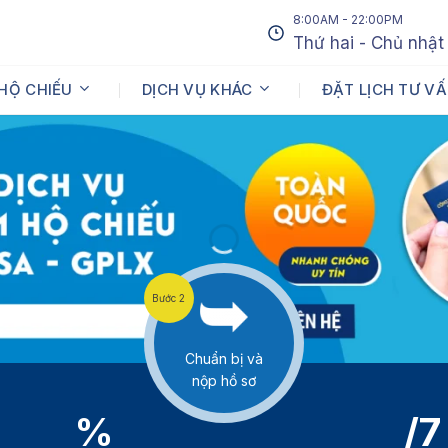
8:00AM - 22:00PM
Thứ hai - Chủ nhật
 HỘ CHIẾU
DỊCH VỤ KHÁC
ĐẶT LỊCH TƯ V
Họ và tên
*
Họ và tên của bạn
Điện thoại
*
Bước 2
Nhập số điện thoại cần được tư vấn
Chuẩn bị và
nộp hồ sơ
Dịch vụ cần tư vấn
*
%
/7