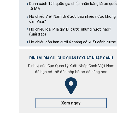
Danh sách 192 quốc gia chấp nhận bằng lái xe quố
tế IAA
Hộ chiếu Việt Nam đi được bao nhiêu nước không
cần Visa?
Hộ chiếu loại P là gì? Đi được những nước nào?
(Giải đáp)
Hộ chiếu còn hạn dưới 6 tháng có xuất cảnh được
không?
Phân biệt Hộ chiếu và Visa khác nhau như thế nào
ĐỊNH VỊ ĐỊA CHỈ CỤC QUẢN LÝ XUẤT NHẬP CẢNH
Hướng dẫn 3 cách tra cứu hồ sơ hộ chiếu online
Định vị của Cục Quản Lý Xuất Nhập Cảnh Việt Nam
2026
để bạn có thể đến nộp hồ sơ dễ dàng hơn
Dịch Vụ Tư Vấn Làm Căn Cước Lấy Nhanh Toàn
Quốc
Thị thực không định cư
Hộ chiếu bị rách, ướt, nhòe chữ có xuất cảnh được
không?
Xem ngay
Danh sách 192 quốc gia chấp nhận bằng lái xe quố
tế IAA