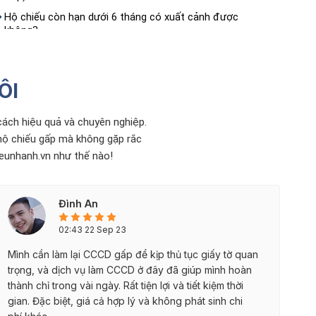
Hộ chiếu còn hạn dưới 6 tháng có xuất cảnh được
không?
Phân biệt Hộ chiếu và Visa khác nhau như thế nào?
Hướng dẫn 3 cách tra cứu hồ sơ hộ chiếu online 2026
ÔI
Dịch Vụ Tư Vấn Làm Căn Cước Lấy Nhanh Toàn Quốc
ách hiệu quả và chuyên nghiệp.
 hộ chiếu gấp mà không gặp rắc
ieunhanh.vn như thế nào!
Đình An
02:43 22 Sep 23
Mình cần làm lại CCCD gấp để kịp thủ tục giấy tờ quan
trọng, và dịch vụ làm CCCD ở đây đã giúp mình hoàn
thành chỉ trong vài ngày. Rất tiện lợi và tiết kiệm thời
gian. Đặc biệt, giá cả hợp lý và không phát sinh chi