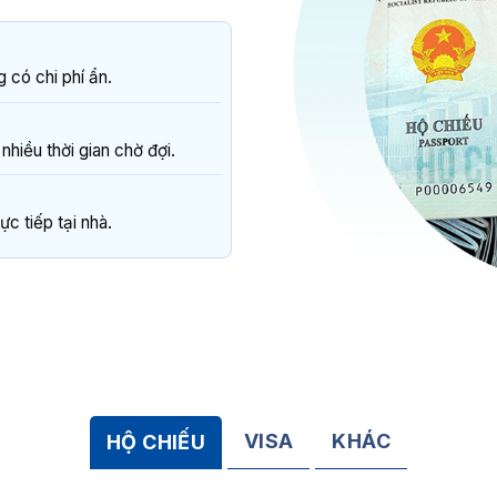
 có chi phí ẩn.
hiều thời gian chờ đợi.
ực tiếp tại nhà.
VISA
KHÁC
HỘ CHIẾU