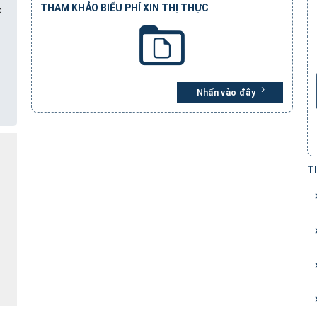
THAM KHẢO BIỂU PHÍ XIN THỊ THỰC
c
Nhấn vào đây
?
T
c