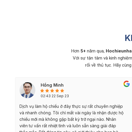
Hộ chiếu Việt Nam đi được bao nhiêu nước không
cần Visa?
Hộ chiếu loại P là gì? Đi được những nước nào?
(Giải đáp)
Hộ chiếu còn hạn dưới 6 tháng có xuất cảnh được
K
không?
Phân biệt Hộ chiếu và Visa khác nhau như thế nào
Hơn
5+
năm qua,
Hochieunha
Hướng dẫn 3 cách tra cứu hồ sơ hộ chiếu online
Với sự tận tâm và kinh nghiệm
2026
rối về thủ tục. Hãy cùn
Dịch Vụ Tư Vấn Làm Căn Cước Lấy Nhanh Toàn
Quốc
Hồng Minh
02:43 22 Sep 23
Dịch vụ làm hộ chiếu ở đây thực sự rất chuyên nghiệp
và nhanh chóng. Tôi chỉ mất vài ngày là nhận được hộ
chiếu mới mà không gặp bất kỳ trở ngại nào. Nhân
viên tư vấn rất nhiệt tình và luôn sẵn sàng giải đáp