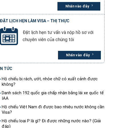
Nhấn vào đây
ĐẶT LỊCH HẸN LÀM VISA – THỊ THỰC
Đặt lịch hẹn tư vấn và nộp hồ sơ với
chuyên viên của chúng tôi
Nhấn vào đây
IN TỨC
Hộ chiếu bị rách, ướt, nhòe chữ có xuất cảnh được
không?
Danh sách 192 quốc gia chấp nhận bằng lái xe quốc tế
IAA
Hộ chiếu Việt Nam đi được bao nhiêu nước không cần
Visa?
Hộ chiếu loại P là gì? Đi được những nước nào? (Giải
đáp)