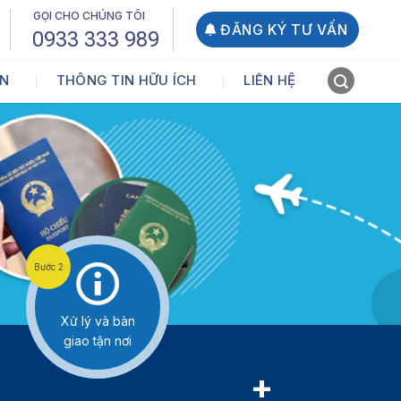
GỌI CHO CHÚNG TÔI
ĐĂNG KÝ TƯ VẤN
0933 333 989
ẤN
THÔNG TIN HỮU ÍCH
LIÊN HỆ
Bước 2
Xử lý và bàn
giao tận nơi
+