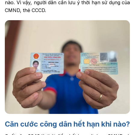
nào. Vì vậy, người dân cần lưu ý thời hạn sử dụng của
vấn
*
CMND, thẻ CCCD.
Tư vấn
cho tôi
Căn cước công dân hết hạn khi nào?