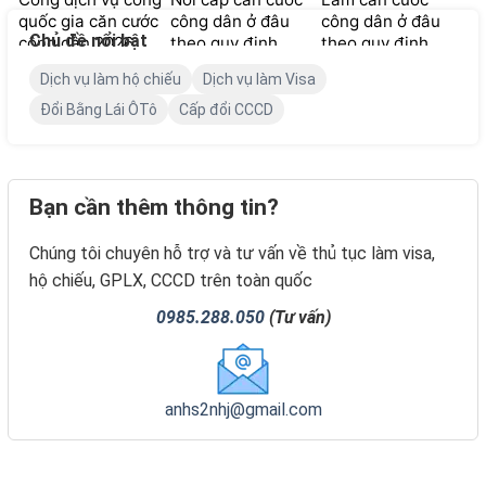
quốc gia căn cước
công dân ở đâu
công dân ở đâu
Chủ đề nổi bật
công dân 2026
theo quy định
theo quy định
2026
2026
Dịch vụ làm hộ chiếu
Dịch vụ làm Visa
Đổi Bằng Lái ÔTô
Cấp đổi CCCD
Bạn cần thêm thông tin?
Chúng tôi chuyên hỗ trợ và tư vấn về thủ tục làm visa,
hộ chiếu, GPLX, CCCD trên toàn quốc
0985.288.050
(Tư vấn)
anhs2nhj@gmail.com