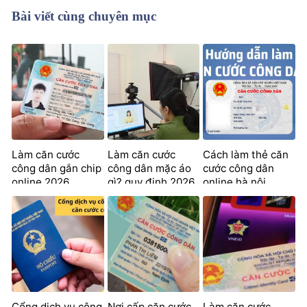
Bài viết cùng chuyên mục
Làm căn cước
Làm căn cước
Cách làm thẻ căn
công dân gắn chip
công dân mặc áo
cước công dân
online 2026
gì? quy định 2026
online hà nội
nhanh nhất
Cổng dịch vụ công
Nơi cấp căn cước
Làm căn cước