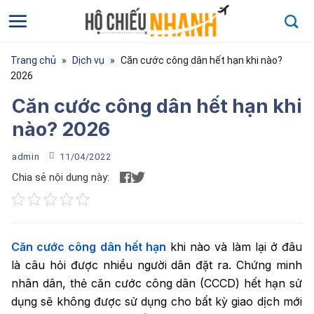
Bỏ
qua
nội
dung
Trang chủ
»
Dịch vụ
»
Căn cước công dân hết hạn khi nào?
2026
Căn cước công dân hết hạn khi
nào? 2026
Họ và tên
*
admin
11/04/2022
Chia sẻ nội dung này:
Họ và tên của bạn
Điện thoại
*
Căn cước công dân hết hạn
khi nào và làm lại ở đâu
là câu hỏi được nhiều người dân đặt ra. Chứng minh
Nhập số điện thoại
cần được tư vấn
nhân dân, thẻ căn cước công dân (CCCD) hết hạn sử
dụng sẽ không được sử dụng cho bất kỳ giao dịch mới
Dịch vụ cần tư