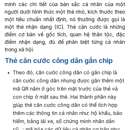
minh các chi tiết của bản sắc cá nhân của một
Dịch vụ cần tư
người dưới hình thức một thẻ nhỏ, kích thước theo
vấn
*
một tiêu chuẩn nhất định, nó thường được gọi là
một thẻ nhận dạng (IC). Thẻ căn cước là những
điểm cơ bản về gốc tích, quan hệ thân tộc, đặc
điểm nhận dạng, đủ để phân biệt từng cá nhân
Tư vấn
trong xã hội.
Thẻ căn cước công dân gắn chip
cho tôi
Theo đó, căn cước công dân có gắn chip là
căn cước công dân nhưng được gắn thêm một
mã QR nằm ở góc trên mặt trước của thẻ và
con chip ở mặt sau thẻ. Hai thành phần này
giúp thẻ căn cước công dân có thể tích hợp
thêm các thông tin cá nhân như: hộ khẩu, bảo
hiểm, bằng lái xe, số chứng minh nhân dân
cũ…; mã hóa các dữ liệu cá nhân cơ bản như