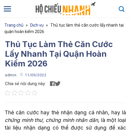
Bỏ
qua
nội
dung
Trang chủ
»
Dịch vụ
»
Thủ tục làm thẻ căn cước lấy nhanh tại
quận hoàn kiếm 2026
Thủ Tục Làm Thẻ Căn Cước
Lấy Nhanh Tại Quận Hoàn
Kiếm 2026
Họ và tên
*
admin
11/09/2022
Chia sẻ nội dung này:
Họ và tên của bạn
Điện thoại
*
Thẻ căn cước hay thẻ nhận dạng cá nhân, hay là
chứng minh thư, chứng minh nhân dân
, là một loại
Nhập số điện thoại
tài liệu nhận dạng có thể được sử dụng để xác
cần được tư vấn