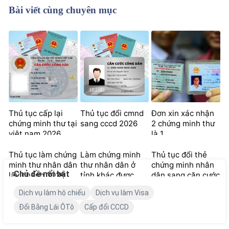
Bài viết cùng chuyên mục
Thủ tục cấp lại
Thủ tục đổi cmnd
Đơn xin xác nhận
chứng minh thư tại
sang cccd 2026
2 chứng minh thư
việt nam 2026
là 1
Thủ tục làm chứng
Làm chứng minh
Thủ tục đổi thẻ
minh thư nhân dân
thư nhân dân ở
chứng minh nhân
Chủ đề nổi bật
lấy nhanh 2026
tỉnh khác được
dân sang căn cước
không? 2026
công dân 2026
Dịch vụ làm hộ chiếu
Dịch vụ làm Visa
Đổi Bằng Lái ÔTô
Cấp đổi CCCD