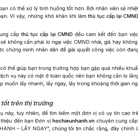
ạn có thể xử lý tình huống tốt hơn. Bởi nhân viên sẽ nhiệt
bạn. Vì vậy, những khó khăn khi làm
thủ tục cấp lại CMN
 cung cấp
thủ tục cấp lại CMND
đều cam kết đến bạn việ
n sẽ không cần phải lo ngại việc CMND nhái, giả hay không
c chứng minh nhân dân để giải quyết công việc còn đan
 có thể giúp bạn trong trường hợp bạn gặp quá nhiều khuấ
dịch vụ này có mặt ở toàn quốc nên bạn không cần lo lắng
p muốn lấy nhanh, lấy ngay, lấy trong khoảng thời gian ng
tốt trên thị trường
ụ này, tuy nhiên, để tìm kiếm một đơn vị có uy tín cao trê
ới thiệu đến bạn Đơn vị
hochieunhanh.vn
chuyên cung cấp
NHANH – LẤY NGAY”, chúng tôi tin chắc rằng, đây chính là