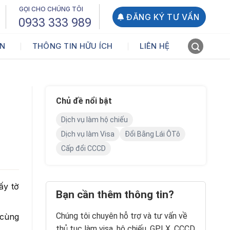
GỌI CHO CHÚNG TÔI
ĐĂNG KÝ TƯ VẤN
0933 333 989
ẤN
THÔNG TIN HỮU ÍCH
LIÊN HỆ
Chủ đề nổi bật
Dịch vụ làm hộ chiếu
Dịch vụ làm Visa
Đổi Bằng Lái ÔTô
Cấp đổi CCCD
ấy tờ
Bạn cần thêm thông tin?
Chúng tôi chuyên hỗ trợ và tư vấn về
 cùng
thủ tục làm visa, hộ chiếu, GPLX, CCCD