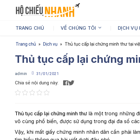
Bỏ
qua
nội
dung
VỀ CHÚNG TÔI
DỊCH VỤ
TRANG CHỦ
Trang chủ
»
Dịch vụ
»
Thủ tục cấp lại chứng minh thư tại v
Thủ tục cấp lại chứng mi
admin
31/01/2021
Chia sẻ nội dung này:
Thủ tục cấp lại chứng minh thư
là một trong những đi
vô cùng phổ biến, được sử dụng trong đại đa số các
Vậy, khi mất giấy chứng minh nhân dân cần phải là
tìm hiểu thông qua bài viết dưới đây nhé.