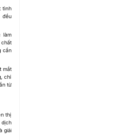
 tình
D
đều
c làm
 chất
g cần
t mắt
, chỉ
ắn từ
n thị
 dịch
 giải