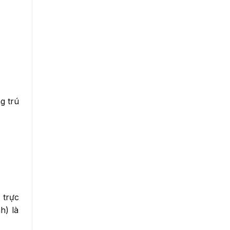
g trú
 trực
h) là