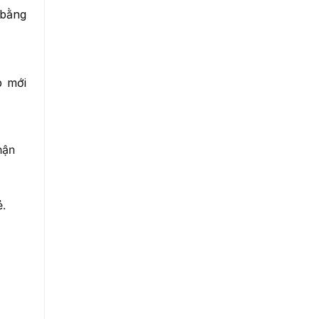
 bằng
p mới
hận
ẻ.