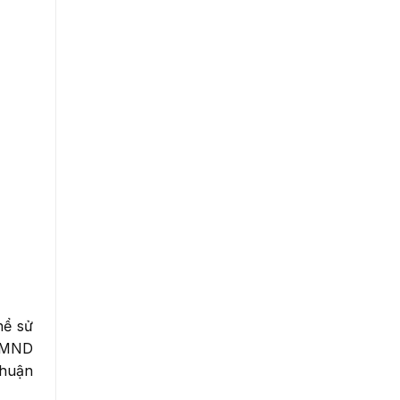
hể sử
 CMND
thuận