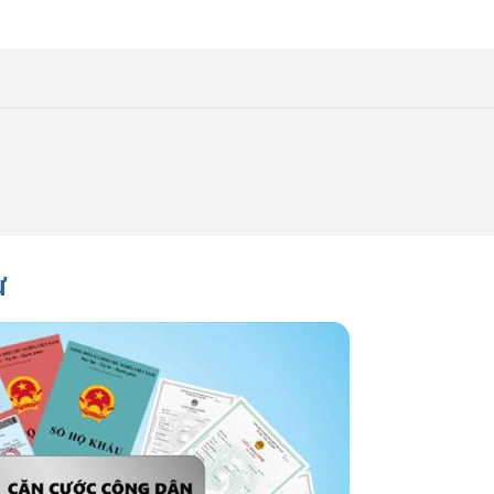
Tư vấn cho tôi
ư