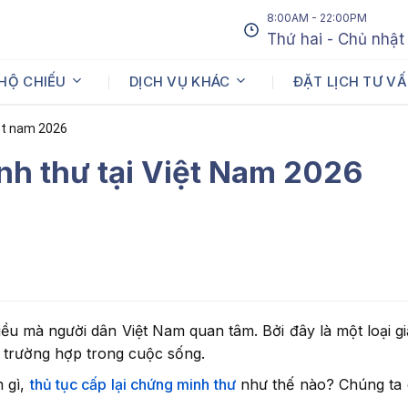
8:00AM - 22:00PM
Thứ hai - Chủ nhật
 HỘ CHIẾU
DỊCH VỤ KHÁC
ĐẶT LỊCH TƯ V
iệt nam 2026
Họ và tên
*
nh thư tại Việt Nam 2026
Họ và tên của bạn
Điện thoại
*
Nhập số điện thoại cần được tư vấn
ều mà người dân Việt Nam quan tâm. Bởi đây là một loại gi
 trường hợp trong cuộc sống.
Dịch vụ cần tư vấn
*
m gì,
thủ tục cấp lại chứng minh thư
như thế nào? Chúng ta